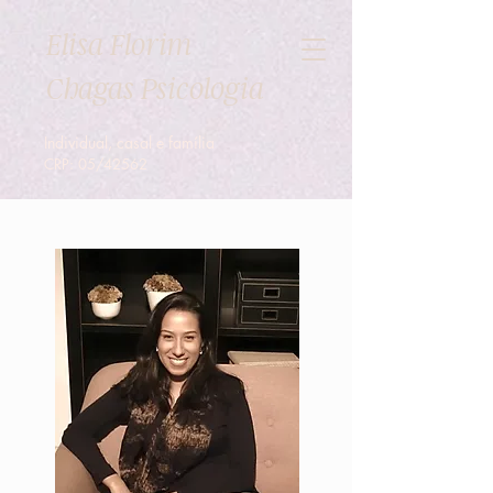
Elisa Florim
Chagas Psicologia
Individual, casal e família
CRP: 05/42562